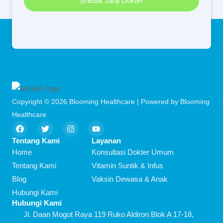
Buat Janji Dokter
Copyright © 2026 Blooming Healthcare | Powered by Blooming
Healthcare
F
T
I
Y
a
w
n
o
c
i
s
u
Tentang Kami
Layanan
e
t
t
t
Home
Konsultasi Dokter Umum
b
t
a
u
o
e
g
b
Tentang Kami
Vitamin Suntik & Infus
o
r
r
e
Blog
Vaksin Dewasa & Anak
k
a
m
Hubungi Kami
Hubungi Kami
Jl. Daan Mogot Raya 119 Ruko Aldiron Blok A 17-18,