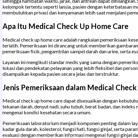
sehingga hambatan waktu, jarak, dan antrean dapat dihilangkan. S
kelompok tertentu seperti lansia, pasien dengan keterbatasan mob
membutuhkan privasi dan kenyamanan lebih saat menjalani peme
Apa Itu Medical Check Up Home Care
Medical check up home care adalah rangkaian pemeriksaan keseh
terlatih. Pemeriksaan ini dirancang untuk memberikan gambara
pemeriksaan fisik, pengambilan sampel darah dan urine, serta e
Layanan ini mengikuti standar medis yang sama dengan pemeriksa
lokasi dan pendekatan pelayanan yang lebih fleksibel dan persona
disampaikan kepada pasien secara jelas dan terstruktur.
Jenis Pemeriksaan dalam Medical Chec
Medical check up home care dapat disesuaikan dengan kebutuha
tekanan darah, denyut nadi, suhu tubuh, berat badan, dan inde
mengenai kondisi kesehatan secara umum.
Pemeriksaan laboratorium menjadi komponen penting dalam layana
kadar gula darah, kolesterol, fungsi hati, fungsi ginjal, serta p
evaluasi dengan memberikan informasi mengenai fungsi ginjal da