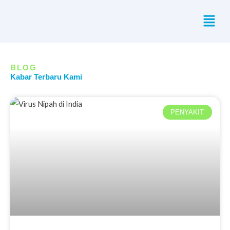
Skip
Menu
to
content
BLOG
Kabar Terbaru Kami
Page
Page
Page
Page
PENYAKIT