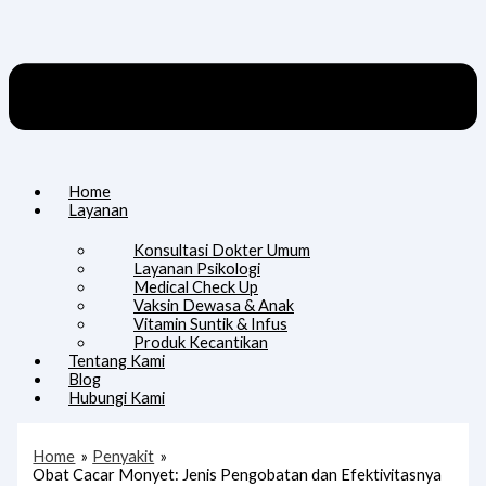
Home
Layanan
Konsultasi Dokter Umum
Layanan Psikologi
Medical Check Up
Vaksin Dewasa & Anak
Vitamin Suntik & Infus
Produk Kecantikan
Tentang Kami
Blog
Hubungi Kami
Home
Penyakit
Obat Cacar Monyet: Jenis Pengobatan dan Efektivitasnya