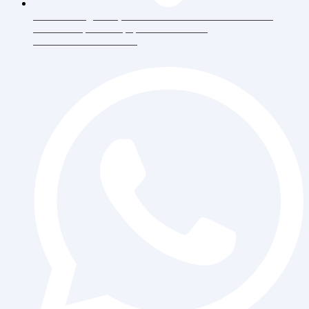
Jl. Daan Mogot Raya 119 Ruko Aldiron Blok A 17-18,
RT.6/RW.5, Duri Kepa, Daerah Khusus
Ibukota Jakarta 11510