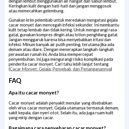
dengan lembut menggunakan air hangat dan sabun lembut.
Keringkan kulit dengan hati-hati dan jangan menggosok
atau memecahkan gelembung.
Gunakan krim pelembab untuk meredakan mengatasi gejala
cacar monyet dan mencegah infeksi sekunder. Ini membantu
kulit tetap lembab dan tidak kering. Untuk mengurangi rasa
gatal, gunakan kompres dingin atau lotion penghilang gatal.
Jangan menggaruk karena bisa menyebabkan iritasi dan
infeksi. Minum banyak air putih penting, terutama jika ada
demam atau diare. Dengan menerapkan langkah-langkah
perawatan rumah ini, Anda bisa mempercepat
penyembuhan. Ini juga mengurangi risiko komplikasi pada
penderita cacar monyet. Cari tahu lebih lanjut tentang
(
Cacar Monyet: Gejala, Penyebab, dan Penanganannya
)
FAQ
Apa itu cacar monyet?
Cacar monyet adalah penyakit menular yang disebabkan
oleh virus cacar monyet. Gejala utamanya termasuk demam,
sakit kepala, dan nyeri otot. Selain itu, ada juga ruam kulit
yang mirip dengan cacar.
Bagaimana cara penyebaran cacar monyet?