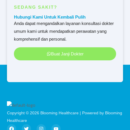
SEDANG SAKIT?
Hubungi Kami Untuk Kembali Pulih
Anda dapat mengandalkan layanan konsultasi dokter
umum kami untuk mendapatkan perawatan yang
komprehensif dan personal.
Buat Janji Dokter
Copyright © 2026 Blooming Healthcare | Powered by Blooming
Healthcare
F
T
I
Y