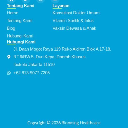
a
w
n
o
c
i
s
u
Tentang Kami
Layanan
e
t
t
t
Home
Konsultasi Dokter Umum
b
t
a
u
o
e
g
b
Tentang Kami
Vitamin Suntik & Infus
o
r
r
e
k
a
Blog
Vaksin Dewasa & Anak
m
Hubungi Kami
Hubungi Kami
Jl. Daan Mogot Raya 119 Ruko Aldiron Blok A 17-18,
RT.6/RW.5, Duri Kepa, Daerah Khusus
Ibukota Jakarta 11510
+62 813-9077-7205
Copyright © 2026 Blooming Healthcare