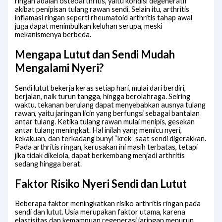
ringan adalah osteoarthritis, yaitu kondisi degeneratif
akibat penipisan tulang rawan sendi. Selain itu, arthritis
inflamasi ringan seperti rheumatoid arthritis tahap awal
juga dapat menimbulkan keluhan serupa, meski
mekanismenya berbeda.
Mengapa Lutut dan Sendi Mudah
Mengalami Nyeri?
Sendi lutut bekerja keras setiap hari, mulai dari berdiri,
berjalan, naik turun tangga, hingga berolahraga. Seiring
waktu, tekanan berulang dapat menyebabkan ausnya tulang
rawan, yaitu jaringan licin yang berfungsi sebagai bantalan
antar tulang. Ketika tulang rawan mulai menipis, gesekan
antar tulang meningkat. Hal inilah yang memicu nyeri,
kekakuan, dan terkadang bunyi “krek” saat sendi digerakkan.
Pada arthritis ringan, kerusakan ini masih terbatas, tetapi
jika tidak dikelola, dapat berkembang menjadi arthritis
sedang hingga berat.
Faktor Risiko Nyeri Sendi dan Lutut
Beberapa faktor meningkatkan risiko arthritis ringan pada
sendi dan lutut. Usia merupakan faktor utama, karena
elastisitas dan kemampuan regenerasi jaringan menurun