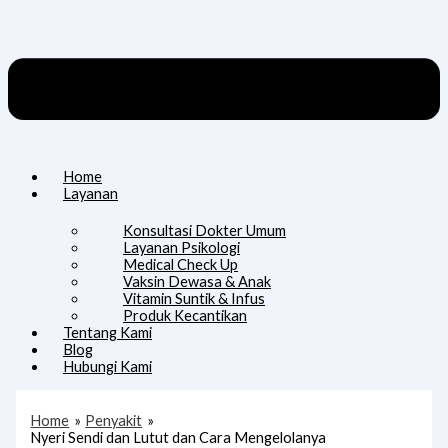
Home
Layanan
Konsultasi Dokter Umum
Layanan Psikologi
Medical Check Up
Vaksin Dewasa & Anak
Vitamin Suntik & Infus
Produk Kecantikan
Tentang Kami
Blog
Hubungi Kami
Home
Penyakit
Nyeri Sendi dan Lutut dan Cara Mengelolanya