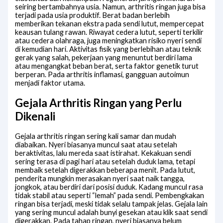
seiring bertambahnya usia. Namun, arthritis ringan juga bisa
terjadi pada usia produktif. Berat badan berlebih
memberikan tekanan ekstra pada sendi lutut, mempercepat
keausan tulang rawan. Riwayat cedera lutut, seperti terkilir
atau cedera olahraga, juga meningkatkan risiko nyeri sendi
di kemudian hari. Aktivitas fisik yang berlebihan atau teknik
gerak yang salah, pekerjaan yang menuntut berdiri lama
atau mengangkat beban berat, serta faktor genetik turut
berperan. Pada arthritis inflamasi, gangguan autoimun
menjadi faktor utama.
Gejala Arthritis Ringan yang Perlu
Dikenali
Gejala arthritis ringan sering kali samar dan mudah
diabaikan. Nyeri biasanya muncul saat atau setelah
beraktivitas, lalu mereda saat istirahat. Kekakuan sendi
sering terasa di pagi hari atau setelah duduk lama, tetapi
membaik setelah digerakkan beberapa menit. Pada lutut,
penderita mungkin merasakan nyeri saat naik tangga,
jongkok, atau berdiri dari posisi duduk. Kadang muncul rasa
tidak stabil atau seperti “lemah” pada sendi. Pembengkakan
ringan bisa terjadi, meski tidak selalu tampak jelas. Gejala lain
yang sering muncul adalah bunyi gesekan atau klik saat sendi
digerakkan. Pada tahap ringan, nyeri biasanya belum