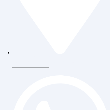
Jl. Daan Mogot Raya 119 Ruko Aldiron Blok A 17-18,
RT.6/RW.5, Duri Kepa, Daerah Khusus
Ibukota Jakarta 11510