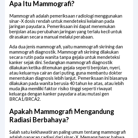
Apa Itu Mammografi?
Mammografi adalah pemeriksaan radiologi menggunakan
sinar-X dosis rendah untuk mendeteksi kelainan pada
jaringan payudara. Pemeriksaan ini dapat menemukan
benjolan atau perubahan jaringan yang terlalu kecil untuk
dirasakan secara manual melalui perabaan.
Ada dua jenis mammografi, yaitu mammografi skrining dan
mammografi diagnostik. Mammografi skrining dilakukan
secara rutin pada wanita tanpa gejala untuk mendeteksi
kanker sejak dini. Sedangkan mammografi diagnostik
dilakukan ketika ditemukan gejala seperti benjolan, nyeri,
atau keluarnya cairan dari puting, guna membantu dokter
menentukan diagnosis lebih lanjut. Pemeriksaan ini biasanya
dilakukan pada wanita berusia 40 tahun ke atas, atau lebih
muda jika memiliki faktor risiko tinggi seperti riwayat
keluarga dengan kanker payudara atau mutasi gen
BRCA1/BRCA2.
Apakah Mammografi Mengandung
Radiasi Berbahaya?
Salah satu kekhawatiran paling umum tentang mammografi
adalah paparan radiasi dari sinar-X. Memang benar bahwa