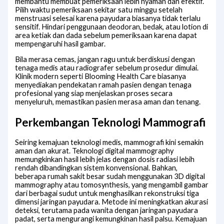
membantu membuat pemeriksaan lebih nyaman dan efektif.
Pilih waktu pemeriksaan sekitar satu minggu setelah
menstruasi selesai karena payudara biasanya tidak terlalu
sensitif. Hindari penggunaan deodoran, bedak, atau lotion di
area ketiak dan dada sebelum pemeriksaan karena dapat
mempengaruhi hasil gambar.
Bila merasa cemas, jangan ragu untuk berdiskusi dengan
tenaga medis atau radiografer sebelum prosedur dimulai.
Klinik modern seperti Blooming Health Care biasanya
menyediakan pendekatan ramah pasien dengan tenaga
profesional yang siap menjelaskan proses secara
menyeluruh, memastikan pasien merasa aman dan tenang.
Perkembangan Teknologi Mammografi
Seiring kemajuan teknologi medis, mammografi kini semakin
aman dan akurat. Teknologi digital mammography
memungkinkan hasil lebih jelas dengan dosis radiasi lebih
rendah dibandingkan sistem konvensional. Bahkan,
beberapa rumah sakit besar sudah menggunakan 3D digital
mammography atau tomosynthesis, yang mengambil gambar
dari berbagai sudut untuk menghasilkan rekonstruksi tiga
dimensi jaringan payudara. Metode ini meningkatkan akurasi
deteksi, terutama pada wanita dengan jaringan payudara
padat, serta mengurangi kemungkinan hasil palsu. Kemajuan