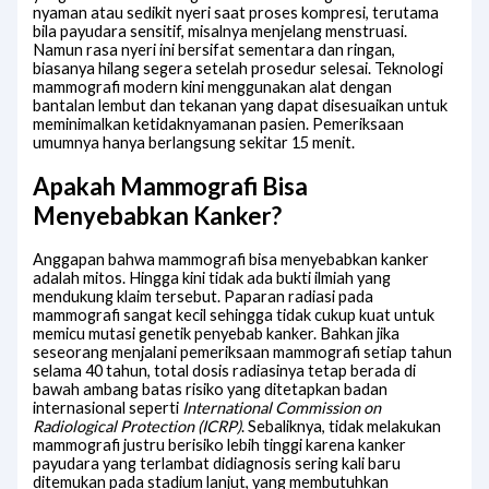
nyaman atau sedikit nyeri saat proses kompresi, terutama
bila payudara sensitif, misalnya menjelang menstruasi.
Namun rasa nyeri ini bersifat sementara dan ringan,
biasanya hilang segera setelah prosedur selesai. Teknologi
mammografi modern kini menggunakan alat dengan
bantalan lembut dan tekanan yang dapat disesuaikan untuk
meminimalkan ketidaknyamanan pasien. Pemeriksaan
umumnya hanya berlangsung sekitar 15 menit.
Apakah Mammografi Bisa
Menyebabkan Kanker?
Anggapan bahwa mammografi bisa menyebabkan kanker
adalah mitos. Hingga kini tidak ada bukti ilmiah yang
mendukung klaim tersebut. Paparan radiasi pada
mammografi sangat kecil sehingga tidak cukup kuat untuk
memicu mutasi genetik penyebab kanker. Bahkan jika
seseorang menjalani pemeriksaan mammografi setiap tahun
selama 40 tahun, total dosis radiasinya tetap berada di
bawah ambang batas risiko yang ditetapkan badan
internasional seperti
International Commission on
Radiological Protection (ICRP)
. Sebaliknya, tidak melakukan
mammografi justru berisiko lebih tinggi karena kanker
payudara yang terlambat didiagnosis sering kali baru
ditemukan pada stadium lanjut, yang membutuhkan