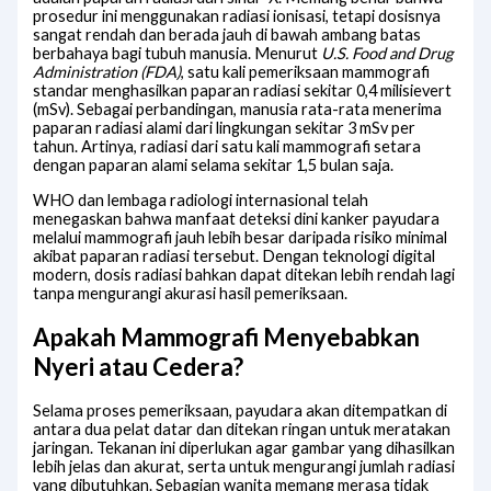
prosedur ini menggunakan radiasi ionisasi, tetapi dosisnya
sangat rendah dan berada jauh di bawah ambang batas
berbahaya bagi tubuh manusia. Menurut
U.S. Food and Drug
Administration (FDA)
, satu kali pemeriksaan mammografi
standar menghasilkan paparan radiasi sekitar 0,4 milisievert
(mSv). Sebagai perbandingan, manusia rata-rata menerima
paparan radiasi alami dari lingkungan sekitar 3 mSv per
tahun. Artinya, radiasi dari satu kali mammografi setara
dengan paparan alami selama sekitar 1,5 bulan saja.
WHO dan lembaga radiologi internasional telah
menegaskan bahwa manfaat deteksi dini kanker payudara
melalui mammografi jauh lebih besar daripada risiko minimal
akibat paparan radiasi tersebut. Dengan teknologi digital
modern, dosis radiasi bahkan dapat ditekan lebih rendah lagi
tanpa mengurangi akurasi hasil pemeriksaan.
Apakah Mammografi Menyebabkan
Nyeri atau Cedera?
Selama proses pemeriksaan, payudara akan ditempatkan di
antara dua pelat datar dan ditekan ringan untuk meratakan
jaringan. Tekanan ini diperlukan agar gambar yang dihasilkan
lebih jelas dan akurat, serta untuk mengurangi jumlah radiasi
yang dibutuhkan. Sebagian wanita memang merasa tidak