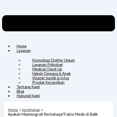
Home
Layanan
Konsultasi Dokter Umum
Layanan Psikologi
Medical Check Up
Vaksin Dewasa & Anak
Vitamin Suntik & Infus
Produk Kecantikan
Tentang Kami
Blog
Hubungi Kami
Home
kesehatan
Apakah Mammografi Berbahaya?Fakta Medis di Balik