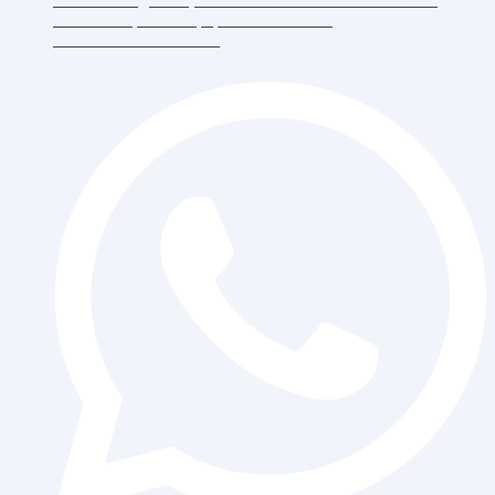
RT.6/RW.5, Duri Kepa, Daerah Khusus
Ibukota Jakarta 11510