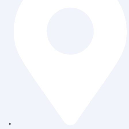
Jl. Daan Mogot Raya 119 Ruko Aldiron Blok A 17-18,