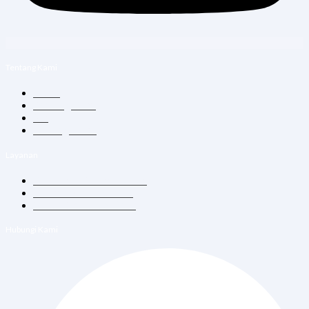
Tentang Kami
Home
Tentang Kami
Blog
Hubungi Kami
Layanan
Konsultasi Dokter Umum
Vitamin Suntik & Infus
Vaksin Dewasa & Anak
Hubungi Kami