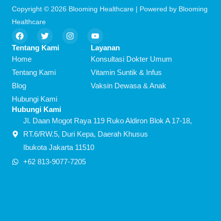
Copyright © 2026 Blooming Healthcare | Powered by Blooming
Healthcare
F
T
I
Y
a
w
n
o
c
i
s
u
Tentang Kami
Layanan
e
t
t
t
Home
Konsultasi Dokter Umum
b
t
a
u
o
e
g
b
Tentang Kami
Vitamin Suntik & Infus
o
r
r
e
Blog
Vaksin Dewasa & Anak
k
a
m
Hubungi Kami
Hubungi Kami
Jl. Daan Mogot Raya 119 Ruko Aldiron Blok A 17-18,
RT.6/RW.5, Duri Kepa, Daerah Khusus
Ibukota Jakarta 11510
+62 813-9077-7205