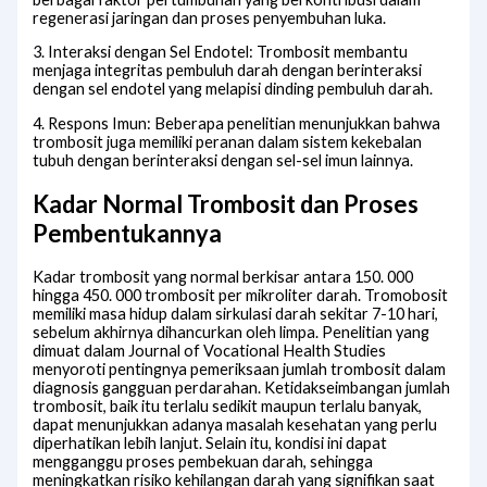
regenerasi jaringan dan proses penyembuhan luka.
3. Interaksi dengan Sel Endotel: Trombosit membantu
menjaga integritas pembuluh darah dengan berinteraksi
dengan sel endotel yang melapisi dinding pembuluh darah.
4. Respons Imun: Beberapa penelitian menunjukkan bahwa
trombosit juga memiliki peranan dalam sistem kekebalan
tubuh dengan berinteraksi dengan sel-sel imun lainnya.
Kadar Normal Trombosit dan Proses
Pembentukannya
Kadar trombosit yang normal berkisar antara 150. 000
hingga 450. 000 trombosit per mikroliter darah. Tromobosit
memiliki masa hidup dalam sirkulasi darah sekitar 7-10 hari,
sebelum akhirnya dihancurkan oleh limpa. Penelitian yang
dimuat dalam Journal of Vocational Health Studies
menyoroti pentingnya pemeriksaan jumlah trombosit dalam
diagnosis gangguan perdarahan. Ketidakseimbangan jumlah
trombosit, baik itu terlalu sedikit maupun terlalu banyak,
dapat menunjukkan adanya masalah kesehatan yang perlu
diperhatikan lebih lanjut. Selain itu, kondisi ini dapat
mengganggu proses pembekuan darah, sehingga
meningkatkan risiko kehilangan darah yang signifikan saat