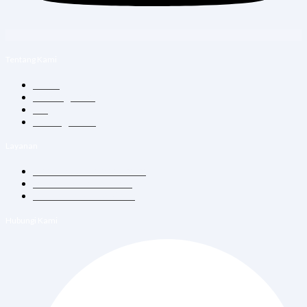
Tentang Kami
Home
Tentang Kami
Blog
Hubungi Kami
Layanan
Konsultasi Dokter Umum
Vitamin Suntik & Infus
Vaksin Dewasa & Anak
Hubungi Kami