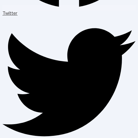
Twitter