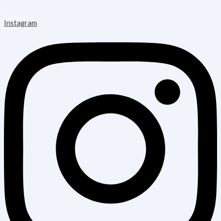
Instagram