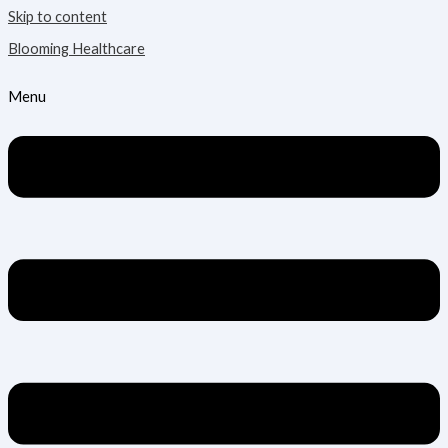
Skip to content
Blooming Healthcare
Menu