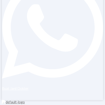
Buat Janji Dokter