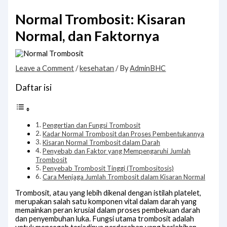
Normal Trombosit: Kisaran
Normal, dan Faktornya
Leave a Comment
/
kesehatan
/ By
AdminBHC
Daftar isi
Pengertian dan Fungsi Trombosit
Kadar Normal Trombosit dan Proses Pembentukannya
Kisaran Normal Trombosit dalam Darah
Penyebab dan Faktor yang Mempengaruhi Jumlah
Trombosit
Penyebab Trombosit Tinggi (Trombositosis)
Cara Menjaga Jumlah Trombosit dalam Kisaran Normal
Trombosit, atau yang lebih dikenal dengan istilah platelet,
merupakan salah satu komponen vital dalam darah yang
memainkan peran krusial dalam proses pembekuan darah
dan penyembuhan luka. Fungsi utama trombosit adalah