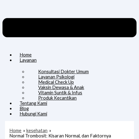
Home
Layanan
Konsultasi Dokter Umum
Layanan Psikologi
Medical Check Up
Vaksin Dewasa & Anak
Vitamin Suntik & Infus
Produk Kecantikan
Tentang Kami
Blog
Hubungi Kami
Home
kesehatan
Normal Trombosit: Kisaran Normal, dan Faktornya