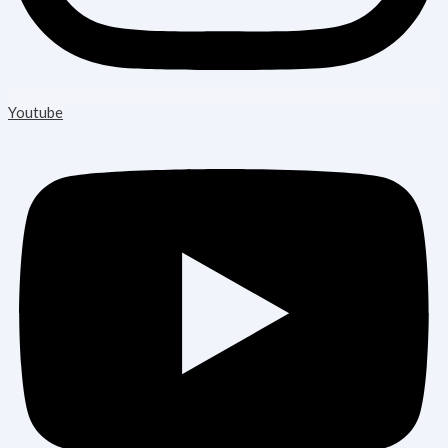
Youtube