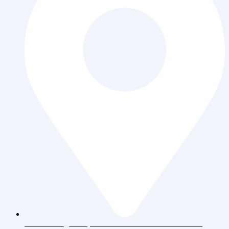
Jl. Daan Mogot Raya 119 Ruko Aldiron Blok A 17-18,