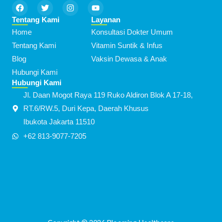
F
T
I
Y
a
w
n
o
c
i
s
u
Tentang Kami
Layanan
e
t
t
t
Home
Konsultasi Dokter Umum
b
t
a
u
o
e
g
b
Tentang Kami
Vitamin Suntik & Infus
o
r
r
e
k
a
Blog
Vaksin Dewasa & Anak
m
Hubungi Kami
Hubungi Kami
Jl. Daan Mogot Raya 119 Ruko Aldiron Blok A 17-18,
RT.6/RW.5, Duri Kepa, Daerah Khusus
Ibukota Jakarta 11510
+62 813-9077-7205