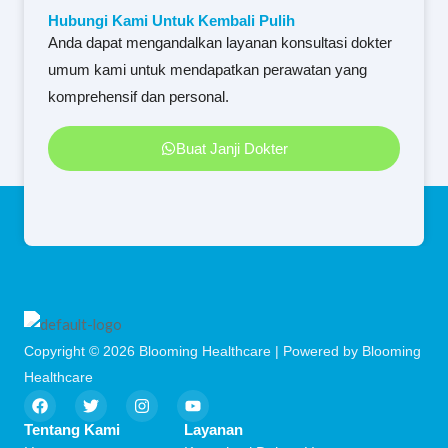
Hubungi Kami Untuk Kembali Pulih
Anda dapat mengandalkan layanan konsultasi dokter
umum kami untuk mendapatkan perawatan yang
komprehensif dan personal.
Buat Janji Dokter
Copyright © 2026 Blooming Healthcare | Powered by Blooming
Healthcare
F
T
I
Y
a
w
n
o
c
i
s
u
Tentang Kami
Layanan
e
t
t
t