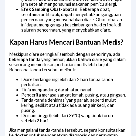
jam setelah mengonsumsi makanan pemicu alergi.
Efek Samping Obat-obatan:
Beberapa obat,
terutama antibiotik, dapat menyebabkan gangguan
pencernaan yang menyebabkan diare. Obat-obatan
ini dapat mengganggu keseimbangan bakteri baik di
saluran pencernaan, yang menyebabkan diare.
Kapan Harus Mencari Bantuan Medis?
Meskipun diare seringkali sembuh dengan sendirinya, ada
beberapa tanda yang menunjukkan bahwa diare yang dialami
seseorang memerlukan perhatian medis lebih lanjut.
Beberapa tanda tersebut meliputi:
Diare berlangsung lebih dari 2 hari tanpa tanda
perbaikan.
Tinja mengandung darah atau nanah.
Penderita merasa sangat lemah, pusing, atau pingsan.
Tanda-tanda dehidrasi yang parah, seperti mulut
kering, sedikit atau tidak ada buang air kecil, dan
pusing.
Demam tinggi (lebih dari 39°C) yang tidak turun
setelah 2 hari.
Jika mengalami tanda-tanda tersebut, segera konsultasikan
ke dokter untuk mendapatkan diagnosis dan perawatan