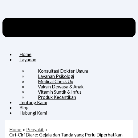
Home
Layanan
Konsultasi Dokter Umum
Layanan Psikologi
Medical Check Up
Vaksin Dewasa & Anak
Vitamin Suntik & Infus
Produk Kecantikan
Tentang Kami
Blog
Hubungi Kami
Home
Penyakit
Ciri-Ciri Diare: Gejala dan Tanda yang Perlu Diperhatikan