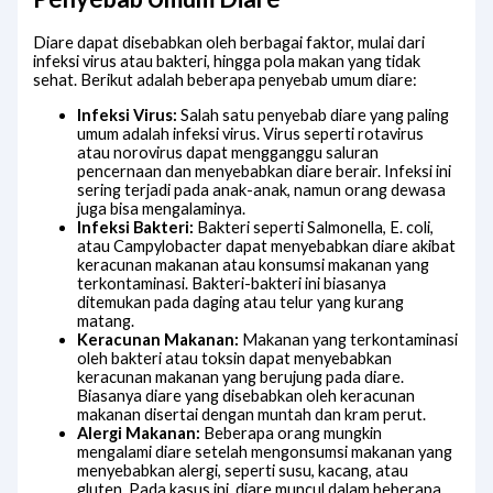
Diare dapat disebabkan oleh berbagai faktor, mulai dari
infeksi virus atau bakteri, hingga pola makan yang tidak
sehat. Berikut adalah beberapa penyebab umum diare:
Infeksi Virus:
Salah satu penyebab diare yang paling
umum adalah infeksi virus. Virus seperti rotavirus
atau norovirus dapat mengganggu saluran
pencernaan dan menyebabkan diare berair. Infeksi ini
sering terjadi pada anak-anak, namun orang dewasa
juga bisa mengalaminya.
Infeksi Bakteri:
Bakteri seperti Salmonella, E. coli,
atau Campylobacter dapat menyebabkan diare akibat
keracunan makanan atau konsumsi makanan yang
terkontaminasi. Bakteri-bakteri ini biasanya
ditemukan pada daging atau telur yang kurang
matang.
Keracunan Makanan:
Makanan yang terkontaminasi
oleh bakteri atau toksin dapat menyebabkan
keracunan makanan yang berujung pada diare.
Biasanya diare yang disebabkan oleh keracunan
makanan disertai dengan muntah dan kram perut.
Alergi Makanan:
Beberapa orang mungkin
mengalami diare setelah mengonsumsi makanan yang
menyebabkan alergi, seperti susu, kacang, atau
gluten. Pada kasus ini, diare muncul dalam beberapa