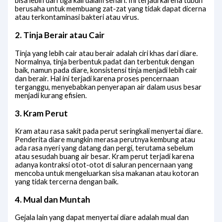
bisa lebih dari tiga kali dalam sehari. Ini terjadi karena tubuh
berusaha untuk membuang zat-zat yang tidak dapat dicerna
atau terkontaminasi bakteri atau virus.
2. Tinja Berair atau Cair
Tinja yang lebih cair atau berair adalah ciri khas dari diare.
Normalnya, tinja berbentuk padat dan terbentuk dengan
baik, namun pada diare, konsistensi tinja menjadi lebih cair
dan berair. Hal ini terjadi karena proses pencernaan
terganggu, menyebabkan penyerapan air dalam usus besar
menjadi kurang efisien.
3. Kram Perut
Kram atau rasa sakit pada perut seringkali menyertai diare.
Penderita diare mungkin merasa perutnya kembung atau
ada rasa nyeri yang datang dan pergi, terutama sebelum
atau sesudah buang air besar. Kram perut terjadi karena
adanya kontraksi otot-otot di saluran pencernaan yang
mencoba untuk mengeluarkan sisa makanan atau kotoran
yang tidak tercerna dengan baik.
4. Mual dan Muntah
Gejala lain yang dapat menyertai diare adalah mual dan