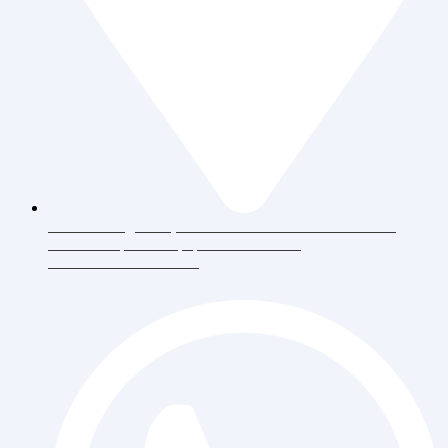
Jl. Daan Mogot Raya 119 Ruko Aldiron Blok A 17-18,
RT.6/RW.5, Duri Kepa, Daerah Khusus
Ibukota Jakarta 11510