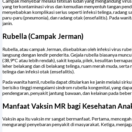
Campak menyebar melalui tetesan ludah yang mengandung virus da
yang terkontaminasi virus dan kemudian menyentuh tangan pende
menyebabkan komplikasi serius seperti infeksi telinga, radang sal
paru-paru (pneumonia), dan radang otak (ensefalitis). Pada wani
janin.
Rubella (Campak Jerman)
Rubella, atau campak Jerman, disebabkan oleh infeksi virus rubell
langsung dengan lendir penderita. Gejala rubella biasanya munc
(38,9°C atau lebih rendah), sakit kepala, pilek, kesulitan bern
leher belakang dan di belakang telinga, ruam merah muda, serta n
telinga dan infeksi otak (ensefalitis).
Pada wanita hamil, rubella dapat ditularkan ke janin melalui sirku
berisiko tinggi mengalami sindrom rubella kongenital, yang d
pendengaran, penyakit jantung bawaan, dan kelainan pada beber
Manfaat Vaksin MR bagi Kesehatan Ana
Vaksin apa itu vaksin mr sangat bermanfaat. Pertama, mencegah 
mengurangi penyebaran penyakit di masyarakat. Ketiga, menj