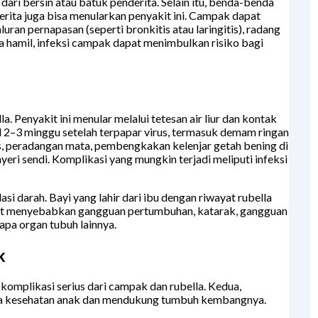
ri bersin atau batuk penderita. Selain itu, benda-benda
rita juga bisa menularkan penyakit ini. Campak dapat
uran pernapasan (seperti bronkitis atau laringitis), radang
ta hamil, infeksi campak dapat menimbulkan risiko bagi
a. Penyakit ini menular melalui tetesan air liur dan kontak
ul 2–3 minggu setelah terpapar virus, termasuk demam ringan
apas, peradangan mata, pembengkakan kelenjar getah bening di
yeri sendi. Komplikasi yang mungkin terjadi meliputi infeksi
lasi darah. Bayi yang lahir dari ibu dengan riwayat rubella
apat menyebabkan gangguan pertumbuhan, katarak, gangguan
apa organ tubuh lainnya.
k
komplikasi serius dari campak dan rubella. Kedua,
aga kesehatan anak dan mendukung tumbuh kembangnya.