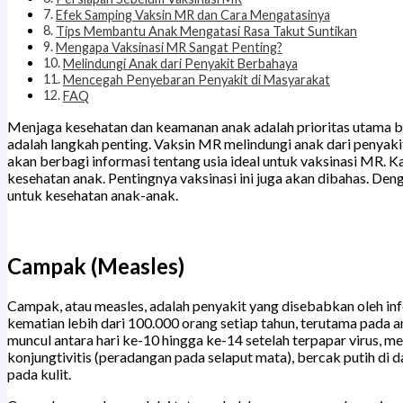
Efek Samping Vaksin MR dan Cara Mengatasinya
Tips Membantu Anak Mengatasi Rasa Takut Suntikan
Mengapa Vaksinasi MR Sangat Penting?
Melindungi Anak dari Penyakit Berbahaya
Mencegah Penyebaran Penyakit di Masyarakat
FAQ
Menjaga kesehatan dan keamanan anak adalah prioritas utama b
adalah langkah penting. Vaksin MR melindungi anak dari penyaki
akan berbagi informasi tentang usia ideal untuk vaksinasi MR.
kesehatan anak. Pentingnya vaksinasi ini juga akan dibahas. Den
untuk kesehatan anak-anak.
Campak (Measles)
Campak, atau measles, adalah penyakit yang disebabkan oleh in
kematian lebih dari 100.000 orang setiap tahun, terutama pada
muncul antara hari ke-10 hingga ke-14 setelah terpapar virus, me
konjungtivitis (peradangan pada selaput mata), bercak putih di 
pada kulit.