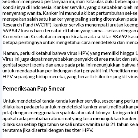
Sebelum menjawab pertanyaan ini, mari kita ulas dulu beberapa i
kondisinya di Indonesia. Kanker serviks, yang disebabkan oleh in
menyerang wanita. Kanker ini muncul akibat pertumbuhan sel-sel 
merupakan salah satu kanker yang paling sering ditemukan pada
Research Fund (WCRF), kanker serviks menempati urutan keemp
569.847 kasus baru tercatat di tahun yang sama—setara dengan 6,
Kementerian Kesehatan memperkirakan ada sekitar 98.692 kasus
betapa pentingnya untuk mengetahui cara mendeteksi dan mence
Namun, perlu diketahui bahwa virus HPV, yang memiliki hingga 1
Virus ini juga dapat menyebabkan penyakit di area mulut dan sa
genital seperti penis dan anus pada pria. Ini menunjukkan bahw
untuk mendapatkan perlindungan dari penyakit ini. Penelitian m
HPV sepanjang hidup mereka, yang berarti risiko terjangkit virus 
Pemeriksaan Pap Smear
Untuk mendeteksi tanda-tanda kanker serviks, seseorang perlu m
dilakukan pada pria untuk mendeteksi kanker anal, melibatkan pe
pria) dengan menggunakan spatula atau alat lainnya. Jaringan i
apakah ada perubahan abnormal yang bisa menunjukkan kanker.
dilakukan setiap tiga tahun sekali untuk wanita usia 21 tahun ke at
terutama jika disertai dengan tes titer HPV.