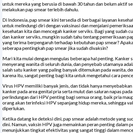
untuk mereka yang berusia di bawah 30 tahun dan belum aktif se
melakukan pap smear terlebih dahulu.
Di Indonesia, pap smear kini tersedia di berbagai layanan kes
untuk melindungi diri dengan vaksinasi dan menjalani pemeriksaa
kesehatan kita dan mencegah kanker serviks. Bagi yang sudah cu
dan kanker serviks, mungkin sudah tahu tentang pemeriksaan p
yang terima berpengaruh terhadap kebutuhan pap smear? Apakah 
seberapa pentingkah pap smear jika sudah divaksin?
Mari kita mulai dengan mengulas beberapa hal penting. Kanker se
menyerang wanita di seluruh dunia, dan penyebab utamanya adala
salah satu kanker yang paling banyak ditemukan pada wanita, 
karena itu, sangat penting bagi kita untuk mengetahui cara pence
Virus HPV memiliki banyak jenis, dan tidak hanya menyebabkan 
kanker pada area genital pria serta mulut dan saluran napas pad
perlindungan dari HPV penting bagi semua orang, baik pria mau
orang akan terinfeksi HPV sepanjang hidup mereka, sehingga v
diperlukan.
Ketika datang ke deteksi dini, pap smear adalah metode yang su
dini. Namun, vaksin HPV juga memainkan peran penting dalam pen
menunjukkan tingkat efektivitas yang sangat tinggi dalam men