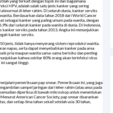
stilah yang terkait dengan topik ini dan bagaimana
feksi HPV, adalah salah satu jenis kanker yang sering
abnormal di leher rahim. Di seluruh dunia, kanker serviks
 wanita. Berdasarkan data tahun 2018 dari World Cancer
at sebagai kanker yang paling umum pada wanita, dengan
9% dari seluruh kanker pada wanita di dunia. Di Indonesia,
 kanker serviks pada tahun 2013. Angka ini menunjukkan
gah kanker serviks.
50 jenis, tidak hanya menyerang sistem reproduksi wanita.
luran napas, serta dapat menyebabkan kanker pada area
a baik pria maupun wanita sama-sama berisiko dan penting
enunjukkan bahwa sekitar 80% orang akan terinfeksi virus
ini sangat tinggi.
enjalani pemeriksaan pap smear. Pemeriksaan ini, yang juga
ngambilan sampel jaringan dari leher rahim (atau anus pada
ni kemudian diperiksa di bawah mikroskop untuk menentukan
 Menurut American Cancer Society, pap smear disarankan
as, dan setiap lima tahun sekali setelah usia 30 tahun,