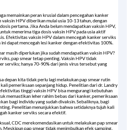
juga memainkan peran krusial dalam pencegahan kanker
 vaksin HPV diberikan mulai usia 10-13 tahun, dengan
ah dosis pertama. Jika Anda belum mendapatkan vaksin HPV,
ntuk menerima tiga dosis vaksin HPV pada usia aktif
osis. Efektivitas vaksin HPV dalam mencegah kanker serviks
ini dapat mencegah lesi kanker dengan efektivitas 100%.
ear masih diperlukan jika sudah mendapatkan vaksin HPV?
viks, pap smear tetap penting. Vaksin HPV tidak
serviks; hanya 70-90% dari jenis virus tersebut yang
depan kita tidak perlu lagi melakukan pap smear rutin
ali pemeriksaan sepanjang hidup. Penelitian dari dr. Landry
fektivitas tinggi vaksin HPV bisa mengurangi kebutuhan
tuk memastikan leher rahim bebas dari kanker, pemeriksaan
an bagi individu yang sudah divaksin. Sebaliknya, bagi
nting. Penelitian menunjukkan bahwa setidaknya tujuh kali
ah kanker serviks secara efektif.
seksual, CDC merekomendasikan untuk melakukan pap smear
ahun. Meskipun pap smear tidak menimbulkan efek samping,