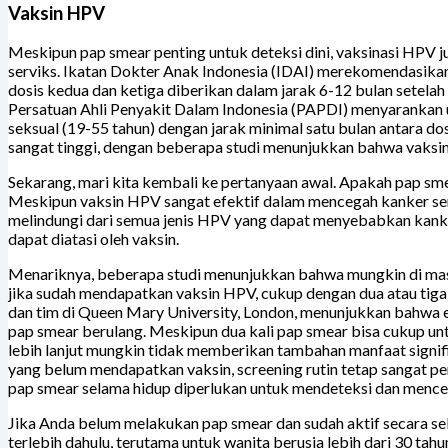
Vaksin HPV
Meskipun pap smear penting untuk deteksi dini, vaksinasi HPV 
serviks. Ikatan Dokter Anak Indonesia (IDAI) merekomendasikan
dosis kedua dan ketiga diberikan dalam jarak 6-12 bulan setel
Persatuan Ahli Penyakit Dalam Indonesia (PAPDI) menyarankan u
seksual (19-55 tahun) dengan jarak minimal satu bulan antara d
sangat tinggi, dengan beberapa studi menunjukkan bahwa vaksin 
Sekarang, mari kita kembali ke pertanyaan awal. Apakah pap sm
Meskipun vaksin HPV sangat efektif dalam mencegah kanker ser
melindungi dari semua jenis HPV yang dapat menyebabkan kanker 
dapat diatasi oleh vaksin.
Menariknya, beberapa studi menunjukkan bahwa mungkin di masa 
jika sudah mendapatkan vaksin HPV, cukup dengan dua atau tiga k
dan tim di Queen Mary University, London, menunjukkan bahwa e
pap smear berulang. Meskipun dua kali pap smear bisa cukup un
lebih lanjut mungkin tidak memberikan tambahan manfaat signifik
yang belum mendapatkan vaksin, screening rutin tetap sangat pe
pap smear selama hidup diperlukan untuk mendeteksi dan menceg
Jika Anda belum melakukan pap smear dan sudah aktif secara 
terlebih dahulu, terutama untuk wanita berusia lebih dari 30 t