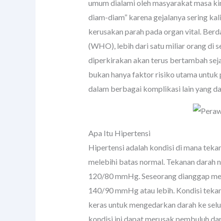
umum dialami oleh masyarakat masa kini
diam-diam” karena gejalanya sering ka
kerusakan parah pada organ vital. Berd
(WHO), lebih dari satu miliar orang di s
diperkirakan akan terus bertambah seja
bukan hanya faktor risiko utama untuk 
dalam berbagai komplikasi lain yang d
Apa Itu Hipertensi
Hipertensi adalah kondisi di mana teka
melebihi batas normal. Tekanan darah 
120/80 mmHg. Seseorang dianggap meng
140/90 mmHg atau lebih. Kondisi tekan
keras untuk mengedarkan darah ke selur
kondisi ini dapat merusak pembuluh darah