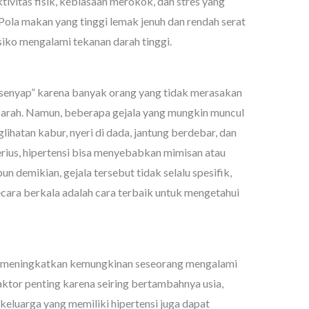
tivitas fisik, kebiasaan merokok, dan stres yang
Pola makan yang tinggi lemak jenuh dan rendah serat
siko mengalami tekanan darah tinggi.
 senyap” karena banyak orang yang tidak merasakan
parah. Namun, beberapa gejala yang mungkin muncul
glihatan kabur, nyeri di dada, jantung berdebar, dan
serius, hipertensi bisa menyebabkan mimisan atau
 demikian, gejala tersebut tidak selalu spesifik,
cara berkala adalah cara terbaik untuk mengetahui
t meningkatkan kemungkinan seseorang mengalami
aktor penting karena seiring bertambahnya usia,
keluarga yang memiliki hipertensi juga dapat