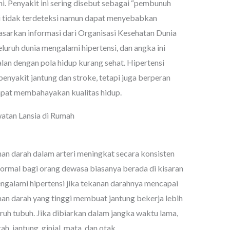
. Penyakit ini sering disebut sebagai “pembunuh
li tidak terdeteksi namun dapat menyebabkan
asarkan informasi dari Organisasi Kesehatan Dunia
eluruh dunia mengalami hipertensi, dan angka ini
lan dengan pola hidup kurang sehat. Hipertensi
penyakit jantung dan stroke, tetapi juga berperan
apat membahayakan kualitas hidup.
nan darah dalam arteri meningkat secara konsisten
normal bagi orang dewasa biasanya berada di kisaran
alami hipertensi jika tekanan darahnya mencapai
an darah yang tinggi membuat jantung bekerja lebih
uh tubuh. Jika dibiarkan dalam jangka waktu lama,
, jantung, ginjal, mata, dan otak.