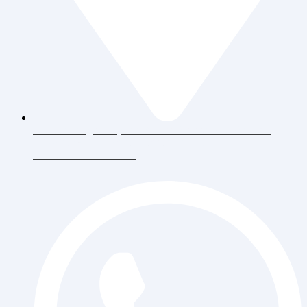
Jl. Daan Mogot Raya 119 Ruko Aldiron Blok A 17-18,
RT.6/RW.5, Duri Kepa, Daerah Khusus
Ibukota Jakarta 11510