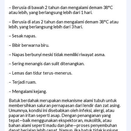
– Berusia di bawah 2 tahun dan mengalami demam 38°C
atau lebih, yang berlangsung lebih dari 1 hari.
– Berusia di atas 2 tahun dan mengalami demam 38°C atau
lebih, yang berlangsung lebih dari 3 hari.
– Sesak napas.
– Bibir berwarna biru.
– Napas berbunyi meski tidak memiliki riwayat asma.
– Sering menangis dan sulit ditenangkan.
– Lemas dan tidur terus-menerus.
– Terjadi ruam.
– Mengalami kejang.
Batuk berdahak merupakan mekanisme alami tubuh untuk
membersihkan saluran pernapasan dari lendir dan zat asing.
Umumnya, kondisi ini disebabkan oleh infeksi, alergi, atau
paparan iritan seperti asap. Dengan penanganan yang
tepat—baik menggunakan ekspektoran, mukolitik, atau
bahan alami seperti madu dan jahe—proses penyembuhan
dapat berjalan lebih cepat. Namun, jika batuk tidak kunjung