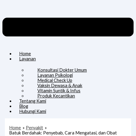
Home
Layanan
Konsultasi Dokter Umum
Layanan Psikologi
Medical Check Up
Vaksin Dewasa & Anak
Vitamin Suntik & Infus
Produk Kecantikan
Tentang Kami
Blog
Hubungi Kami
Home
Penyakit
Batuk Berdahak: Penyebab, Cara Mengatasi, dan Obat