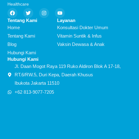
Healthcare
F
T
I
Y
a
w
n
o
c
i
s
u
Tentang Kami
Layanan
e
t
t
t
Home
Konsultasi Dokter Umum
b
t
a
u
o
e
g
b
Tentang Kami
Vitamin Suntik & Infus
o
r
r
e
Blog
Vaksin Dewasa & Anak
k
a
m
Hubungi Kami
Hubungi Kami
Jl. Daan Mogot Raya 119 Ruko Aldiron Blok A 17-18,
RT.6/RW.5, Duri Kepa, Daerah Khusus
Ibukota Jakarta 11510
+62 813-9077-7205