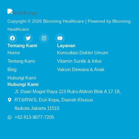
Copyright © 2026 Blooming Healthcare | Powered by Blooming
Healthcare
F
T
I
Y
a
w
n
o
c
i
s
u
Tentang Kami
Layanan
e
t
t
t
Home
Konsultasi Dokter Umum
b
t
a
u
o
e
g
b
Tentang Kami
Vitamin Suntik & Infus
o
r
r
e
Blog
Vaksin Dewasa & Anak
k
a
m
Hubungi Kami
Hubungi Kami
Jl. Daan Mogot Raya 119 Ruko Aldiron Blok A 17-18,
RT.6/RW.5, Duri Kepa, Daerah Khusus
Ibukota Jakarta 11510
+62 813-9077-7205