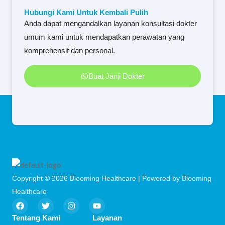
Hubungi Kami Untuk Kembali Pulih
Anda dapat mengandalkan layanan konsultasi dokter
umum kami untuk mendapatkan perawatan yang
komprehensif dan personal.
Buat Janji Dokter
Copyright © 2026 Blooming Healthcare | Powered by Blooming
Healthcare
F
T
I
Y
a
w
n
o
c
i
s
u
Tentang Kami
Layanan