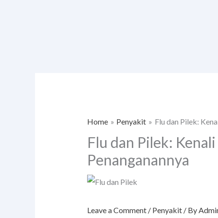
Skip
to
content
Home
Penyakit
Flu dan Pilek: Ken
Flu dan Pilek: Kenal
Penanganannya
Leave a Comment
/
Penyakit
/ By
Admi