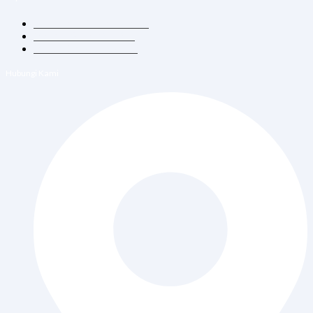
Konsultasi Dokter Umum
Vitamin Suntik & Infus
Vaksin Dewasa & Anak
Hubungi Kami