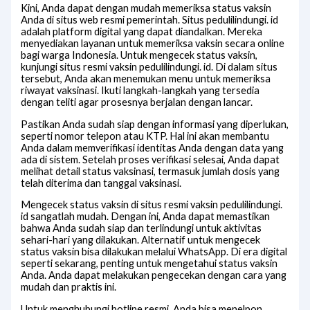
Kini, Anda dapat dengan mudah memeriksa status vaksin
Anda di situs web resmi pemerintah. Situs pedulilindungi. id
adalah platform digital yang dapat diandalkan. Mereka
menyediakan layanan untuk memeriksa vaksin secara online
bagi warga Indonesia. Untuk mengecek status vaksin,
kunjungi situs resmi vaksin pedulilindungi. id. Di dalam situs
tersebut, Anda akan menemukan menu untuk memeriksa
riwayat vaksinasi. Ikuti langkah-langkah yang tersedia
dengan teliti agar prosesnya berjalan dengan lancar.
Pastikan Anda sudah siap dengan informasi yang diperlukan,
seperti nomor telepon atau KTP. Hal ini akan membantu
Anda dalam memverifikasi identitas Anda dengan data yang
ada di sistem. Setelah proses verifikasi selesai, Anda dapat
melihat detail status vaksinasi, termasuk jumlah dosis yang
telah diterima dan tanggal vaksinasi.
Mengecek status vaksin di situs resmi vaksin pedulilindungi.
id sangatlah mudah. Dengan ini, Anda dapat memastikan
bahwa Anda sudah siap dan terlindungi untuk aktivitas
sehari-hari yang dilakukan. Alternatif untuk mengecek
status vaksin bisa dilakukan melalui WhatsApp. Di era digital
seperti sekarang, penting untuk mengetahui status vaksin
Anda. Anda dapat melakukan pengecekan dengan cara yang
mudah dan praktis ini.
Untuk menghubungi hotline resmi, Anda bisa menelpon