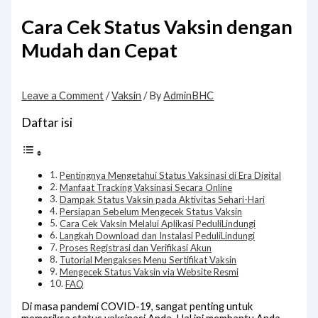
Cara Cek Status Vaksin dengan
Mudah dan Cepat
Leave a Comment
/
Vaksin
/ By
AdminBHC
Daftar isi
Pentingnya Mengetahui Status Vaksinasi di Era Digital
Manfaat Tracking Vaksinasi Secara Online
Dampak Status Vaksin pada Aktivitas Sehari-Hari
Persiapan Sebelum Mengecek Status Vaksin
Cara Cek Vaksin Melalui Aplikasi PeduliLindungi
Langkah Download dan Instalasi PeduliLindungi
Proses Registrasi dan Verifikasi Akun
Tutorial Mengakses Menu Sertifikat Vaksin
Mengecek Status Vaksin via Website Resmi
FAQ
Di masa pandemi COVID-19, sangat penting untuk