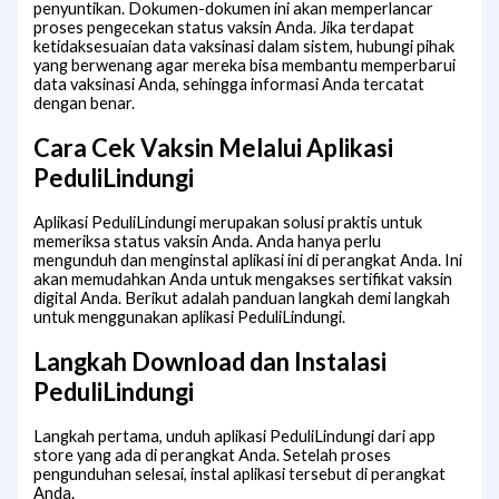
penyuntikan. Dokumen-dokumen ini akan memperlancar
proses pengecekan status vaksin Anda. Jika terdapat
ketidaksesuaian data vaksinasi dalam sistem, hubungi pihak
yang berwenang agar mereka bisa membantu memperbarui
data vaksinasi Anda, sehingga informasi Anda tercatat
dengan benar.
Cara Cek Vaksin Melalui Aplikasi
PeduliLindungi
Aplikasi PeduliLindungi merupakan solusi praktis untuk
memeriksa status vaksin Anda. Anda hanya perlu
mengunduh dan menginstal aplikasi ini di perangkat Anda. Ini
akan memudahkan Anda untuk mengakses sertifikat vaksin
digital Anda. Berikut adalah panduan langkah demi langkah
untuk menggunakan aplikasi PeduliLindungi.
Langkah Download dan Instalasi
PeduliLindungi
Langkah pertama, unduh aplikasi PeduliLindungi dari app
store yang ada di perangkat Anda. Setelah proses
pengunduhan selesai, instal aplikasi tersebut di perangkat
Anda.