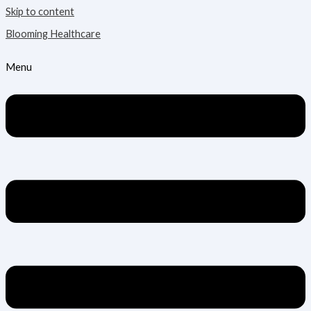
Skip to content
Blooming Healthcare
Menu