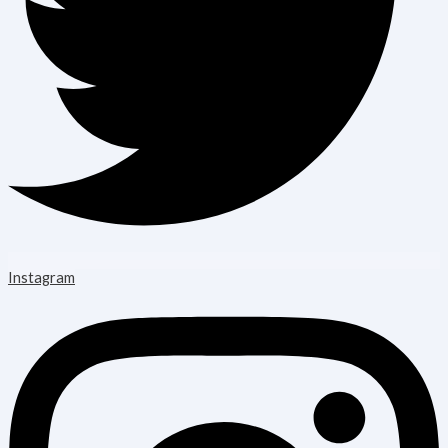
Instagram