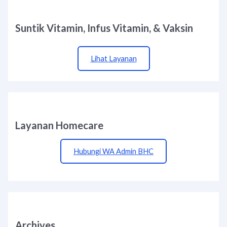
Suntik Vitamin, Infus Vitamin, & Vaksin
Lihat Layanan
Layanan Homecare
Hubungi WA Admin BHC
Archives