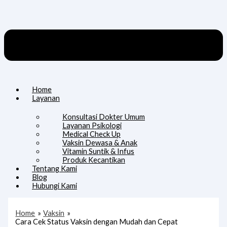
Home
Layanan
Konsultasi Dokter Umum
Layanan Psikologi
Medical Check Up
Vaksin Dewasa & Anak
Vitamin Suntik & Infus
Produk Kecantikan
Tentang Kami
Blog
Hubungi Kami
Home
Vaksin
Cara Cek Status Vaksin dengan Mudah dan Cepat