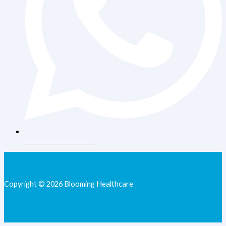
+62 813-9077-7205
Copyright © 2026 Blooming Healthcare