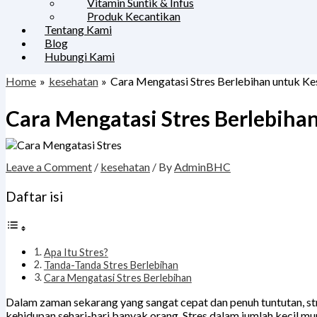
Vitamin Suntik & Infus
Produk Kecantikan
Tentang Kami
Blog
Hubungi Kami
Home
kesehatan
Cara Mengatasi Stres Berlebihan untuk K
Cara Mengatasi Stres Berlebiha
Leave a Comment
/
kesehatan
/ By
AdminBHC
Daftar isi
Apa Itu Stres?
Tanda-Tanda Stres Berlebihan
Cara Mengatasi Stres Berlebihan
Dalam zaman sekarang yang sangat cepat dan penuh tuntutan, str
kehidupan sehari-hari banyak orang. Stres dalam jumlah kecil mu