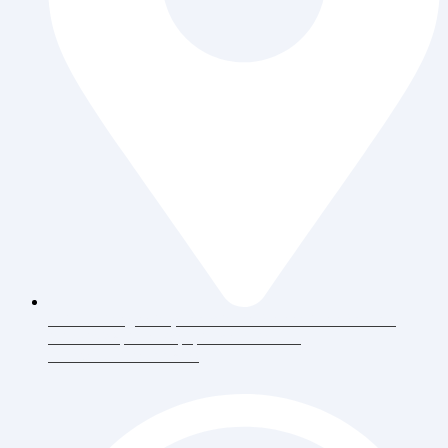
Jl. Daan Mogot Raya 119 Ruko Aldiron Blok A 17-18,
RT.6/RW.5, Duri Kepa, Daerah Khusus
Ibukota Jakarta 11510