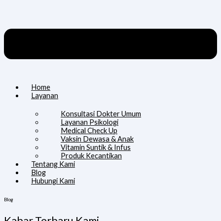
Home
Layanan
Konsultasi Dokter Umum
Layanan Psikologi
Medical Check Up
Vaksin Dewasa & Anak
Vitamin Suntik & Infus
Produk Kecantikan
Tentang Kami
Blog
Hubungi Kami
Blog
Kabar Terbaru Kami