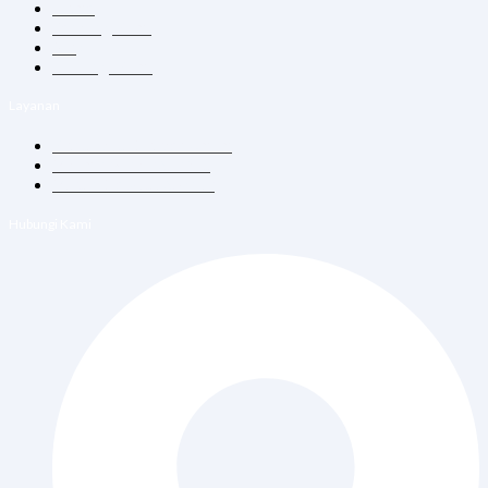
Home
Tentang Kami
Blog
Hubungi Kami
Layanan
Konsultasi Dokter Umum
Vitamin Suntik & Infus
Vaksin Dewasa & Anak
Hubungi Kami