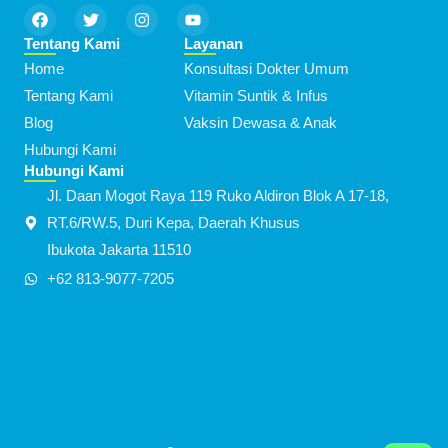
F
T
I
Y
a
w
n
o
c
i
s
u
Tentang Kami
Layanan
e
t
t
t
Home
Konsultasi Dokter Umum
b
t
a
u
o
e
g
b
Tentang Kami
Vitamin Suntik & Infus
o
r
r
e
k
a
Blog
Vaksin Dewasa & Anak
m
Hubungi Kami
Hubungi Kami
Jl. Daan Mogot Raya 119 Ruko Aldiron Blok A 17-18,
RT.6/RW.5, Duri Kepa, Daerah Khusus
Ibukota Jakarta 11510
+62 813-9077-7205