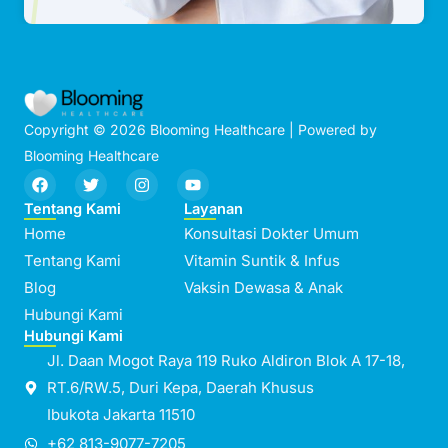
Copyright © 2026 Blooming Healthcare | Powered by
Blooming Healthcare
F
T
I
Y
a
w
n
o
c
i
s
u
Tentang Kami
Layanan
e
t
t
t
Home
Konsultasi Dokter Umum
b
t
a
u
o
e
g
b
Tentang Kami
Vitamin Suntik & Infus
o
r
r
e
Blog
k
a
Vaksin Dewasa & Anak
m
Hubungi Kami
Hubungi Kami
Jl. Daan Mogot Raya 119 Ruko Aldiron Blok A 17-18,
RT.6/RW.5, Duri Kepa, Daerah Khusus
Ibukota Jakarta 11510
+62 813-9077-7205