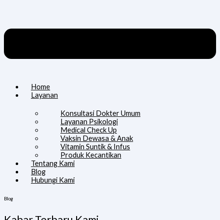
Home
Layanan
Konsultasi Dokter Umum
Layanan Psikologi
Medical Check Up
Vaksin Dewasa & Anak
Vitamin Suntik & Infus
Produk Kecantikan
Tentang Kami
Blog
Hubungi Kami
Blog
Kabar Terbaru Kami