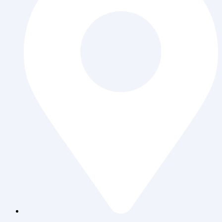
Jl. Daan Mogot Raya 119 Ruko Aldiron Blok A 17-18,