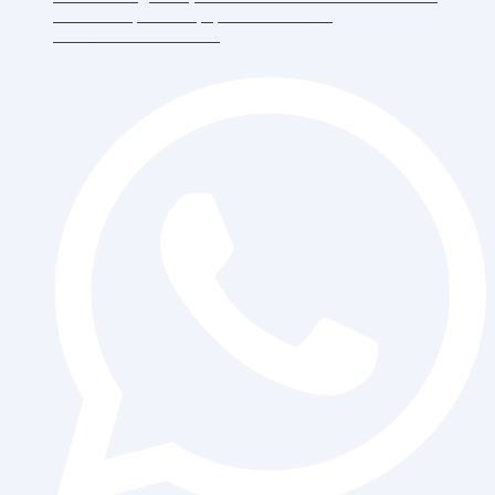
RT.6/RW.5, Duri Kepa, Daerah Khusus
Ibukota Jakarta 11510