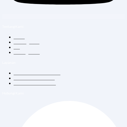
Tentang Kami
Home
Tentang Kami
Blog
Hubungi Kami
Layanan
Konsultasi Dokter Umum
Vitamin Suntik & Infus
Vaksin Dewasa & Anak
Hubungi Kami