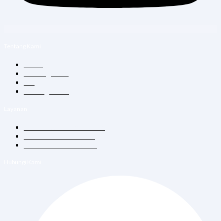
Tentang Kami
Home
Tentang Kami
Blog
Hubungi Kami
Layanan
Konsultasi Dokter Umum
Vitamin Suntik & Infus
Vaksin Dewasa & Anak
Hubungi Kami