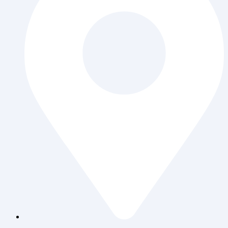
Jl. Daan Mogot Raya 119 Ruko Aldiron Blok A 17-18,