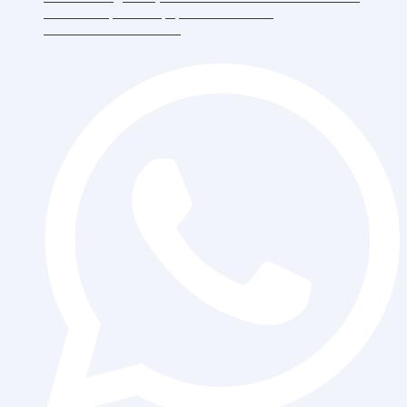
RT.6/RW.5, Duri Kepa, Daerah Khusus
Ibukota Jakarta 11510