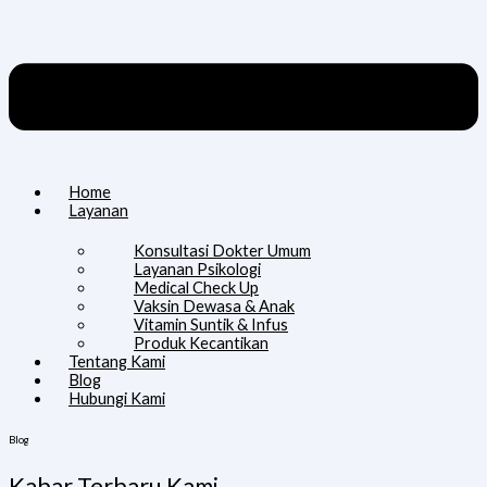
Home
Layanan
Konsultasi Dokter Umum
Layanan Psikologi
Medical Check Up
Vaksin Dewasa & Anak
Vitamin Suntik & Infus
Produk Kecantikan
Tentang Kami
Blog
Hubungi Kami
Blog
Kabar Terbaru Kami