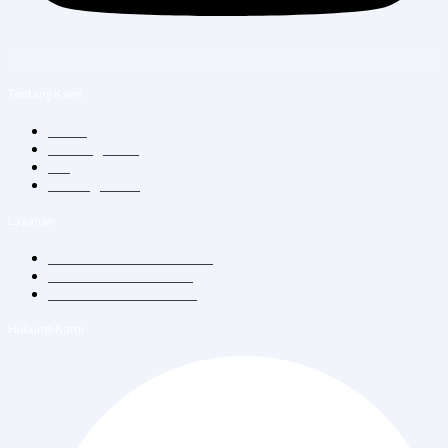
Tentang Kami
Home
Tentang Kami
Blog
Hubungi Kami
Layanan
Konsultasi Dokter Umum
Vitamin Suntik & Infus
Vaksin Dewasa & Anak
Hubungi Kami