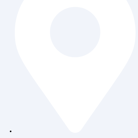
Jl. Daan Mogot Raya 119 Ruko Aldiron Blok A 17-18,