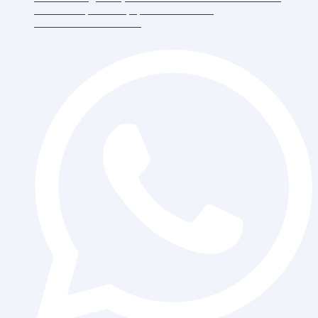
RT.6/RW.5, Duri Kepa, Daerah Khusus
Ibukota Jakarta 11510