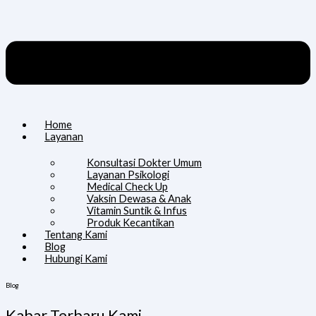
Home
Layanan
Konsultasi Dokter Umum
Layanan Psikologi
Medical Check Up
Vaksin Dewasa & Anak
Vitamin Suntik & Infus
Produk Kecantikan
Tentang Kami
Blog
Hubungi Kami
Blog
Kabar Terbaru Kami