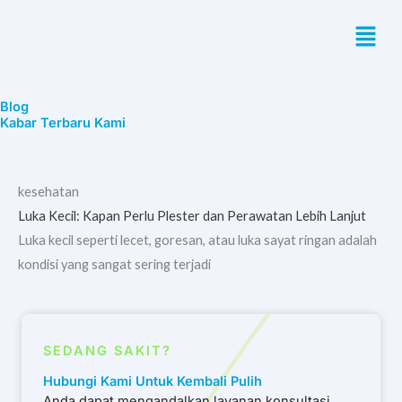
Skip
Menu
to
content
Blog
Kabar Terbaru Kami
kesehatan
Luka Kecil: Kapan Perlu Plester dan Perawatan Lebih Lanjut
Luka kecil seperti lecet, goresan, atau luka sayat ringan adalah
kondisi yang sangat sering terjadi
SEDANG SAKIT?
Hubungi Kami Untuk Kembali Pulih
Anda dapat mengandalkan layanan konsultasi