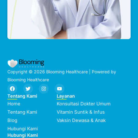
Copyright © 2026 Blooming Healthcare | Powered by
Blooming Healthcare
F
T
I
Y
a
w
n
o
c
i
s
u
Tentang Kami
Layanan
e
t
t
t
Home
Konsultasi Dokter Umum
b
t
a
u
o
e
g
b
Tentang Kami
Vitamin Suntik & Infus
o
r
r
e
Blog
k
a
Vaksin Dewasa & Anak
m
Hubungi Kami
Hubungi Kami