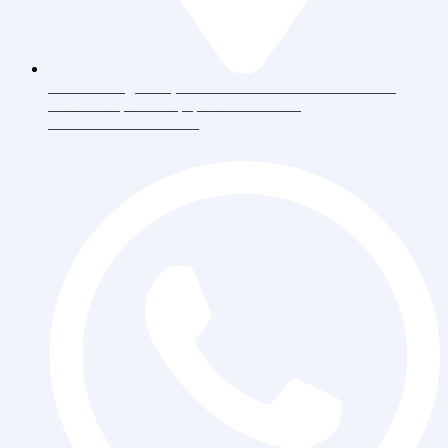
Jl. Daan Mogot Raya 119 Ruko Aldiron Blok A 17-18,
RT.6/RW.5, Duri Kepa, Daerah Khusus
Ibukota Jakarta 11510