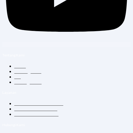
Tentang Kami
Home
Tentang Kami
Blog
Hubungi Kami
Layanan
Konsultasi Dokter Umum
Vitamin Suntik & Infus
Vaksin Dewasa & Anak
Hubungi Kami