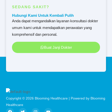
SEDANG SAKIT?
Hubungi Kami Untuk Kembali Pulih
Anda dapat mengandalkan layanan konsultasi dokter
umum kami untuk mendapatkan perawatan yang
komprehensif dan personal.
Buat Janji Dokter
Copyright © 2026 Blooming Healthcare | Powered by Blooming
Healthcare
F
T
I
Y