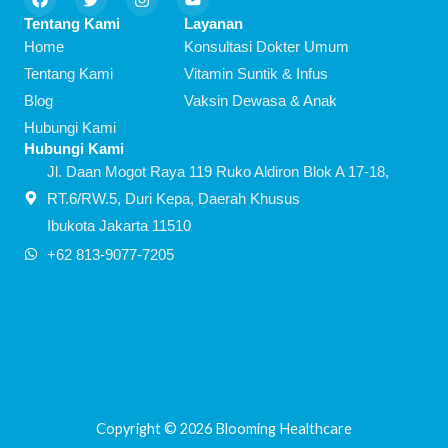
a
w
n
o
c
i
s
u
Tentang Kami
Layanan
e
t
t
t
Home
Konsultasi Dokter Umum
b
t
a
u
o
e
g
b
Tentang Kami
Vitamin Suntik & Infus
o
r
r
e
Blog
Vaksin Dewasa & Anak
k
a
m
Hubungi Kami
Hubungi Kami
Jl. Daan Mogot Raya 119 Ruko Aldiron Blok A 17-18,
RT.6/RW.5, Duri Kepa, Daerah Khusus
Ibukota Jakarta 11510
+62 813-9077-7205
Copyright © 2026 Blooming Healthcare