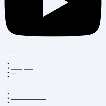
Tentang Kami
Home
Tentang Kami
Blog
Hubungi Kami
Layanan
Konsultasi Dokter Umum
Vitamin Suntik & Infus
Vaksin Dewasa & Anak