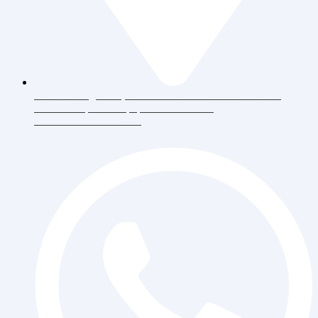
Jl. Daan Mogot Raya 119 Ruko Aldiron Blok A 17-18,
RT.6/RW.5, Duri Kepa, Daerah Khusus
Ibukota Jakarta 11510