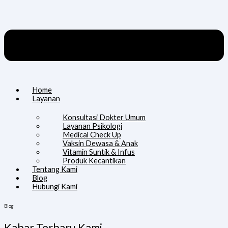
Home
Layanan
Konsultasi Dokter Umum
Layanan Psikologi
Medical Check Up
Vaksin Dewasa & Anak
Vitamin Suntik & Infus
Produk Kecantikan
Tentang Kami
Blog
Hubungi Kami
Blog
Kabar Terbaru Kami