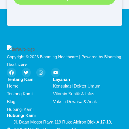
Copyright © 2026 Blooming Healthcare | Powered by Blooming
Healthcare
F
T
I
Y
a
w
n
o
c
i
s
u
Tentang Kami
Layanan
e
t
t
t
Home
Konsultasi Dokter Umum
b
t
a
u
o
e
g
b
Tentang Kami
Vitamin Suntik & Infus
o
r
r
e
Blog
Vaksin Dewasa & Anak
k
a
m
Hubungi Kami
Hubungi Kami
Jl. Daan Mogot Raya 119 Ruko Aldiron Blok A 17-18,