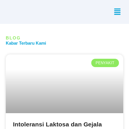
Skip
Menu
to
content
BLOG
Kabar Terbaru Kami
PENYAKIT
Intoleransi Laktosa dan Gejala