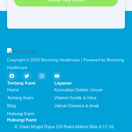
Copyright © 2026 Blooming Healthcare | Powered by Blooming
Healthcare
F
T
I
Y
a
w
n
o
c
i
s
u
Tentang Kami
Layanan
e
t
t
t
Home
Konsultasi Dokter Umum
b
t
a
u
o
e
g
b
Tentang Kami
Vitamin Suntik & Infus
o
r
r
e
Blog
Vaksin Dewasa & Anak
k
a
m
Hubungi Kami
Hubungi Kami
Jl. Daan Mogot Raya 119 Ruko Aldiron Blok A 17-18,