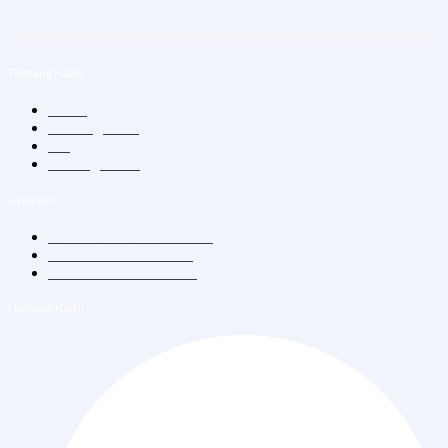
Tentang Kami
Home
Tentang Kami
Blog
Hubungi Kami
Layanan
Konsultasi Dokter Umum
Vitamin Suntik & Infus
Vaksin Dewasa & Anak
Hubungi Kami