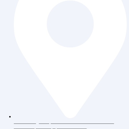
Jl. Daan Mogot Raya 119 Ruko Aldiron Blok A 17-18,
RT.6/RW.5, Duri Kepa, Daerah Khusus