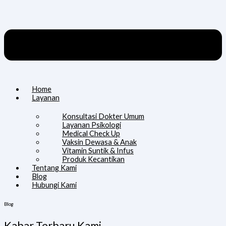
Home
Layanan
Konsultasi Dokter Umum
Layanan Psikologi
Medical Check Up
Vaksin Dewasa & Anak
Vitamin Suntik & Infus
Produk Kecantikan
Tentang Kami
Blog
Hubungi Kami
Blog
Kabar Terbaru Kami