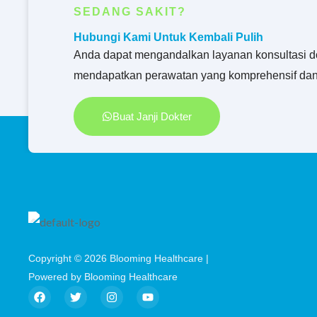
SEDANG SAKIT?
Hubungi Kami Untuk Kembali Pulih
Anda dapat mengandalkan layanan konsultasi d
mendapatkan perawatan yang komprehensif dan
Buat Janji Dokter
Copyright © 2026 Blooming Healthcare |
Powered by Blooming Healthcare
F
T
I
Y
a
w
n
o
c
i
s
u