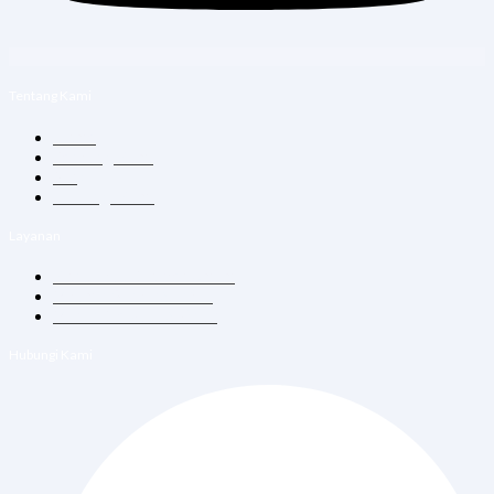
Tentang Kami
Home
Tentang Kami
Blog
Hubungi Kami
Layanan
Konsultasi Dokter Umum
Vitamin Suntik & Infus
Vaksin Dewasa & Anak
Hubungi Kami