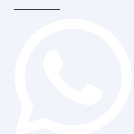
RT.6/RW.5, Duri Kepa, Daerah Khusus
Ibukota Jakarta 11510