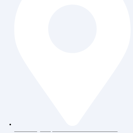
Jl. Daan Mogot Raya 119 Ruko Aldiron Blok A 17-18,