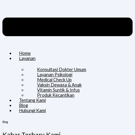
Home
Layanan
Konsultasi Dokter Umum
Layanan Psikologi
Medical Check Up
Vaksin Dewasa & Anak
Vitamin Suntik & Infus
Produk Kecantikan
Tentang Kami
Blog
Hubungi Kami
Blog
Kabar Terbaru Kami