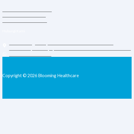
Konsultasi Dokter Umum
Vitamin Suntik & Infus
Vaksin Dewasa & Anak
Hubungi Kami
Jl. Daan Mogot Raya 119 Ruko Aldiron Blok A 17-18,
RT.6/RW.5, Duri Kepa, Daerah Khusus Ibukota Jakarta 11510
+62 813-9077-7205
Copyright © 2026 Blooming Healthcare