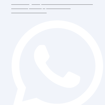
Jl. Daan Mogot Raya 119 Ruko Aldiron Blok A 17-18,
RT.6/RW.5, Duri Kepa, Daerah Khusus
Ibukota Jakarta 11510