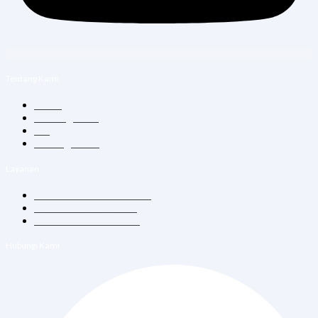
Tentang Kami
Home
Tentang Kami
Blog
Hubungi Kami
Layanan
Konsultasi Dokter Umum
Vitamin Suntik & Infus
Vaksin Dewasa & Anak
Hubungi Kami