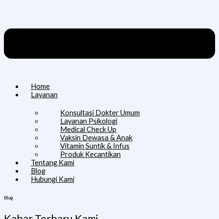
Home
Layanan
Konsultasi Dokter Umum
Layanan Psikologi
Medical Check Up
Vaksin Dewasa & Anak
Vitamin Suntik & Infus
Produk Kecantikan
Tentang Kami
Blog
Hubungi Kami
Blog
Kabar Terbaru Kami