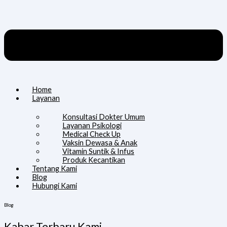
Home
Layanan
Konsultasi Dokter Umum
Layanan Psikologi
Medical Check Up
Vaksin Dewasa & Anak
Vitamin Suntik & Infus
Produk Kecantikan
Tentang Kami
Blog
Hubungi Kami
Blog
Kabar Terbaru Kami