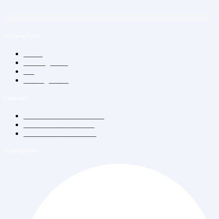
Tentang Kami
Home
Tentang Kami
Blog
Hubungi Kami
Layanan
Konsultasi Dokter Umum
Vitamin Suntik & Infus
Vaksin Dewasa & Anak
Hubungi Kami