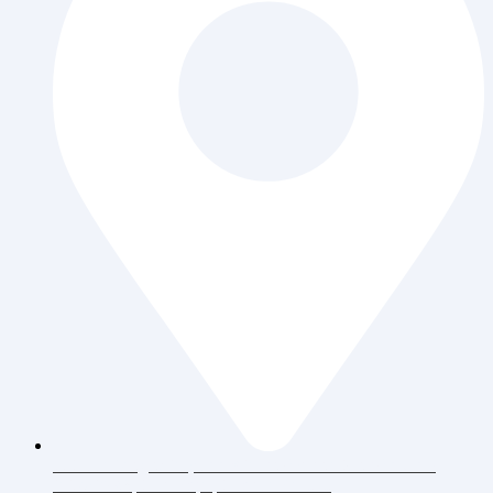
Jl. Daan Mogot Raya 119 Ruko Aldiron Blok A 17-18,
RT.6/RW.5, Duri Kepa, Daerah Khusus