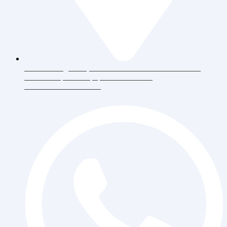
Jl. Daan Mogot Raya 119 Ruko Aldiron Blok A 17-18,
RT.6/RW.5, Duri Kepa, Daerah Khusus
Ibukota Jakarta 11510