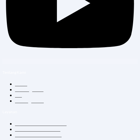
Tentang Kami
Home
Tentang Kami
Blog
Hubungi Kami
Layanan
Konsultasi Dokter Umum
Vitamin Suntik & Infus
Vaksin Dewasa & Anak