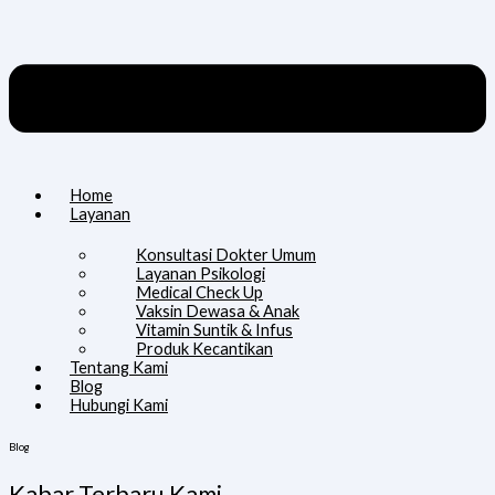
Home
Layanan
Konsultasi Dokter Umum
Layanan Psikologi
Medical Check Up
Vaksin Dewasa & Anak
Vitamin Suntik & Infus
Produk Kecantikan
Tentang Kami
Blog
Hubungi Kami
Blog
Kabar Terbaru Kami