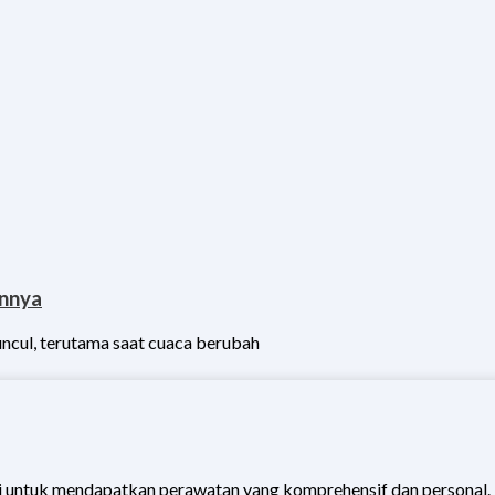
annya
uncul, terutama saat cuaca berubah
 untuk mendapatkan perawatan yang komprehensif dan personal.