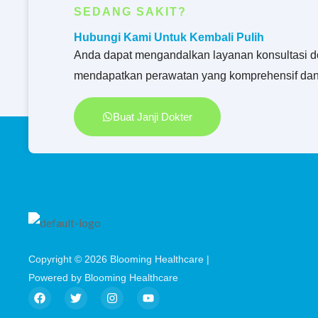
SEDANG SAKIT?
Hubungi Kami Untuk Kembali Pulih
Anda dapat mengandalkan layanan konsultasi d
mendapatkan perawatan yang komprehensif dan
Buat Janji Dokter
Copyright © 2026 Blooming Healthcare |
Powered by Blooming Healthcare
F
T
I
Y
a
w
n
o
c
i
s
u