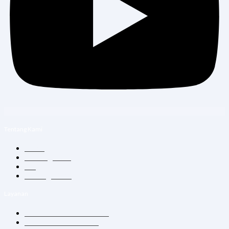
Tentang Kami
Home
Tentang Kami
Blog
Hubungi Kami
Layanan
Konsultasi Dokter Umum
Vitamin Suntik & Infus