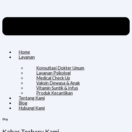
Home
Layanan
Konsultasi Dokter Umum
Layanan Psikologi
Medical Check Up
Vaksin Dewasa & Anak
Vitamin Suntik & Infus
Produk Kecantikan
Tentang Kami
Blog
Hubungi Kami
Blog
Kabar Terbaru Kami