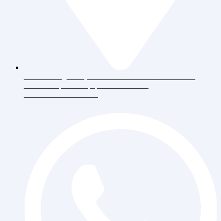
Jl. Daan Mogot Raya 119 Ruko Aldiron Blok A 17-18,
RT.6/RW.5, Duri Kepa, Daerah Khusus
Ibukota Jakarta 11510