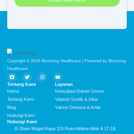
Copyright © 2026 Blooming Healthcare | Powered by Blooming
Healthcare
F
T
I
Y
a
w
n
o
c
i
s
u
Tentang Kami
Layanan
e
t
t
t
Home
Konsultasi Dokter Umum
b
t
a
u
o
e
g
b
Tentang Kami
Vitamin Suntik & Infus
o
r
r
e
Blog
Vaksin Dewasa & Anak
k
a
m
Hubungi Kami
Hubungi Kami
Jl. Daan Mogot Raya 119 Ruko Aldiron Blok A 17-18,