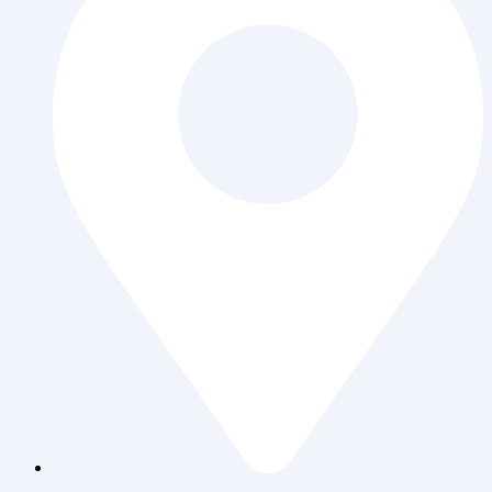
Jl. Daan Mogot Raya 119 Ruko Aldiron Blok A 17-18,