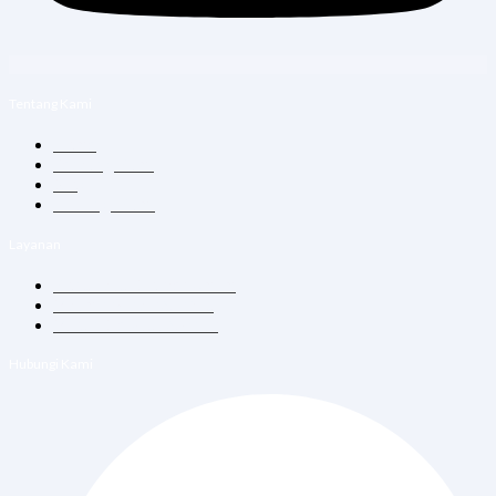
Tentang Kami
Home
Tentang Kami
Blog
Hubungi Kami
Layanan
Konsultasi Dokter Umum
Vitamin Suntik & Infus
Vaksin Dewasa & Anak
Hubungi Kami