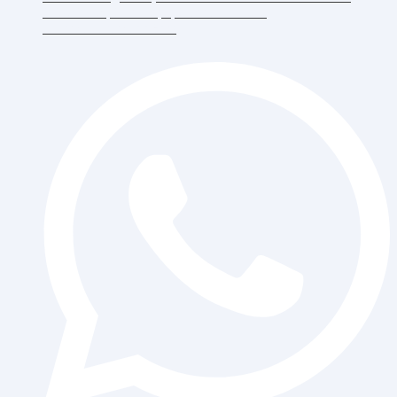
RT.6/RW.5, Duri Kepa, Daerah Khusus
Ibukota Jakarta 11510