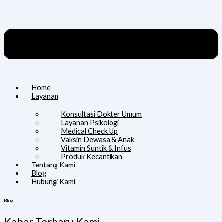
Home
Layanan
Konsultasi Dokter Umum
Layanan Psikologi
Medical Check Up
Vaksin Dewasa & Anak
Vitamin Suntik & Infus
Produk Kecantikan
Tentang Kami
Blog
Hubungi Kami
Blog
Kabar Terbaru Kami