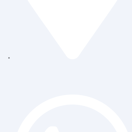
Jl. Daan Mogot Raya 119 Ruko Aldiron Blok A 17-18,
RT.6/RW.5, Duri Kepa, Daerah Khusus
Ibukota Jakarta 11510