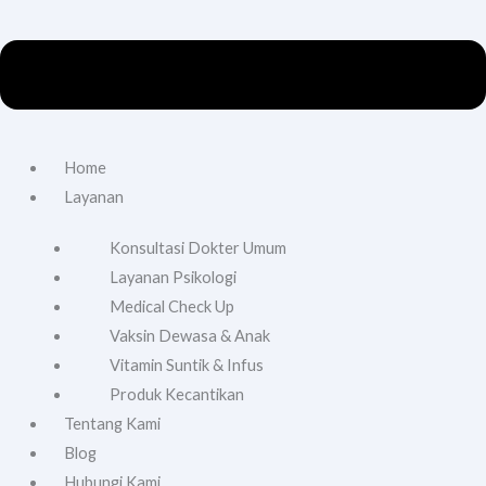
Home
Layanan
Konsultasi Dokter Umum
Layanan Psikologi
Medical Check Up
Vaksin Dewasa & Anak
Vitamin Suntik & Infus
Produk Kecantikan
Tentang Kami
Blog
Hubungi Kami