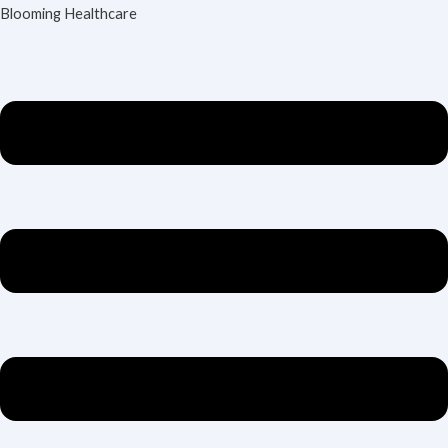
Skip
Menu
Blooming Healthcare
to
content