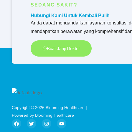
SEDANG SAKIT?
Hubungi Kami Untuk Kembali Pulih
Anda dapat mengandalkan layanan konsultasi d
mendapatkan perawatan yang komprehensif dan
Buat Janji Dokter
Copyright © 2026 Blooming Healthcare |
Powered by Blooming Healthcare
F
T
I
Y
a
w
n
o
c
i
s
u