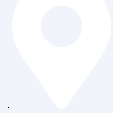
Jl. Daan Mogot Raya 119 Ruko Aldiron Blok A 17-18,