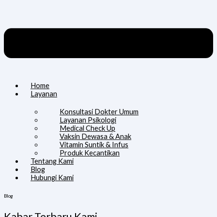
Home
Layanan
Konsultasi Dokter Umum
Layanan Psikologi
Medical Check Up
Vaksin Dewasa & Anak
Vitamin Suntik & Infus
Produk Kecantikan
Tentang Kami
Blog
Hubungi Kami
Blog
Kabar Terbaru Kami