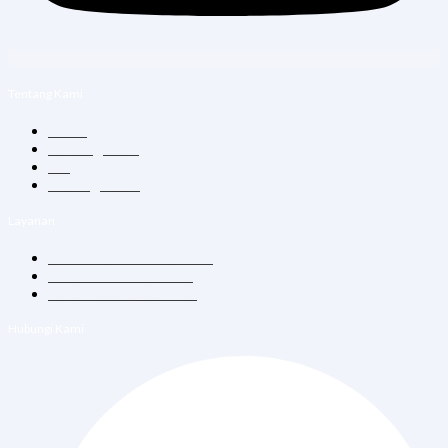
Tentang Kami
Home
Tentang Kami
Blog
Hubungi Kami
Layanan
Konsultasi Dokter Umum
Vitamin Suntik & Infus
Vaksin Dewasa & Anak
Hubungi Kami