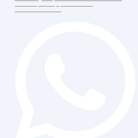
RT.6/RW.5, Duri Kepa, Daerah Khusus
Ibukota Jakarta 11510