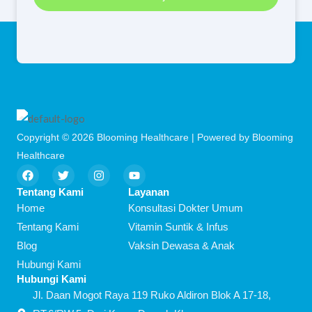
Copyright © 2026 Blooming Healthcare | Powered by Blooming
Healthcare
F
T
I
Y
a
w
n
o
c
i
s
u
Tentang Kami
Layanan
e
t
t
t
Home
Konsultasi Dokter Umum
b
t
a
u
o
e
g
b
Tentang Kami
Vitamin Suntik & Infus
o
r
r
e
Blog
Vaksin Dewasa & Anak
k
a
m
Hubungi Kami
Hubungi Kami
Jl. Daan Mogot Raya 119 Ruko Aldiron Blok A 17-18,